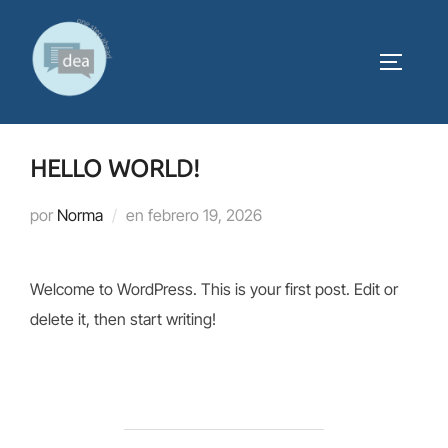
Saltar
al
ALTERN
contenido
HELLO WORLD!
Publicado
por
Norma
en
febrero 19, 2026
el
Welcome to WordPress. This is your first post. Edit or
delete it, then start writing!